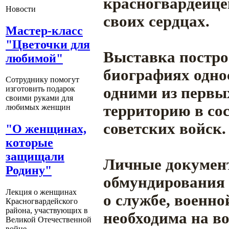
красногвардейцев
Новости
своих сердцах.
Мастер-класс
"Цветочки для
Выставка постро
любимой"
биографиях однос
Сотруднику помогут
одними из первы
изготовить подарок
своими руками для
территорию в со
любимых женщин
советских войск.
"О женщинах,
которые
защищали
Личные документ
Родину"
обмундирования 
Лекция о женщинах
о службе, военно
Красногвардейского
района, участвующих в
необходима на во
Великой Отечественной
войне