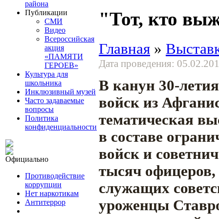
района
Публикации
"Тот, кто вы
СМИ
Видео
Всероссийская
Главная
»
Выстав
акция
«ПАМЯТИ
Дата проведения: 05.02.201
ГЕРОЕВ»
Культура для
В канун 30-лети
школьника
Инклюзивный музей
войск из Афганис
Часто задаваемые
вопросы
тематическая вы
Политика
конфиденциальности
в составе ограни
войск и советнич
Официально
тысяч офицеров, 
Противодействие
служащих советс
коррупции
Нет наркотикам
уроженцы Ставро
Антитеррор