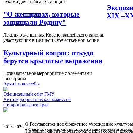
руками для любимых женщин
Экспози
"О женщинах, которые
XIX –X
защищали Родину"
Лекция о женщинах Красногвардейского района,
участвующих в Великой Отечественной войне
Культурный вопрос: откуда
берутся крылатые выражения
Познавательное мероприятие с элементами
викторины
Архив новостей »
Официальный сайт ГМУ
Антитеррористическая комиссия
Ставропольского края
© Государственное бюджетное учреждение культуры
2013-2026
«Красногвардейский историко-краеведческий музей
На нашем сайте используются файлы cookies, котор