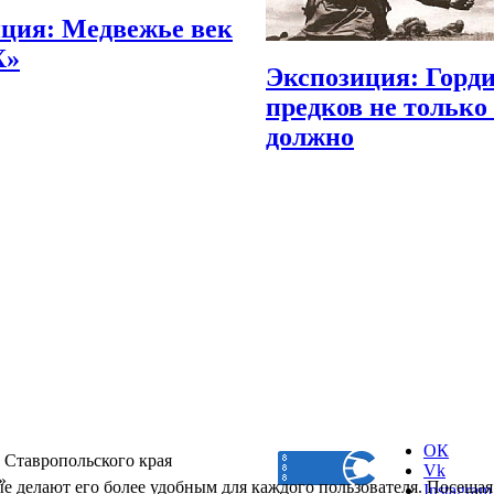
ция: Медвежье век
X»
Экспозиция: Горди
предков не только
должно
ОК
 Ставропольского края
Vk
»
ые делают его более удобным для каждого пользователя. Посещая
Instagram