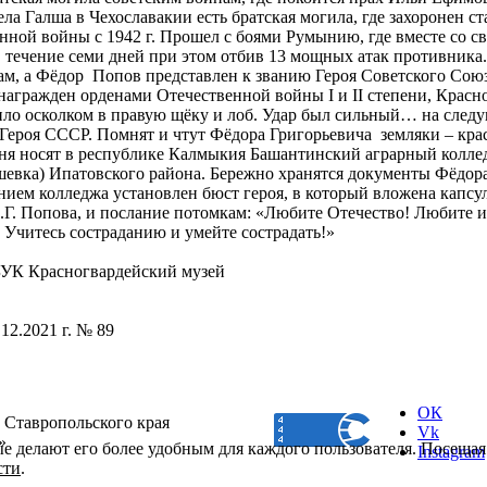
ла Галша в Чехославакии есть братская могила, где захоронен 
нной войны с 1942 г. Прошел с боями Румынию, где вместе со с
в течение семи дней при этом отбив 13 мощных атак противника
ам, а Фёдор Попов представлен к званию Героя Советского Сою
награжден орденами Отечественной войны I и II степени, Красн
ило осколком в правую щёку и лоб. Удар был сильный… на следу
 Героя СССР. Помнят и чтут Фёдора Григорьевича земляки – кра
дня носят в республике Калмыкия Башантинский аграрный колледж
вка) Ипатовского района. Бережно хранятся документы Фёдора Г
ием колледжа установлен бюст героя, в который вложена капсул
.Г. Попова, и послание потомкам: «Любите Отечество! Любите и
 Учитесь состраданию и умейте сострадать!»
ГБУК Красногвардейский музей
.12.2021 г. № 89
ОК
 Ставропольского края
Vk
»
ые делают его более удобным для каждого пользователя. Посещая
Instagram
сти
.