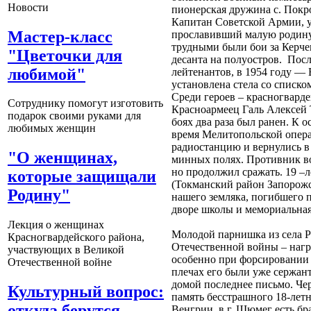
Новости
пионерская дружина с. Покр
Капитан Советской Армии, у
Мастер-класс
прославивший малую родину
трудными были бои за Керче
"Цветочки для
десанта на полуостров. Пос
любимой"
лейтенантов, в 1954 году — 
установлена стела со списко
Среди героев – красногварде
Сотруднику помогут изготовить
Красноармеец Галь Алексей 
подарок своими руками для
боях два раза был ранен. К 
любимых женщин
время Мелитопольской опера
радиостанцию и вернулись в 
"О женщинах,
минных полях. Противник во
но продолжил сражать. 19 –
которые защищали
(Токманский район Запорожс
Родину"
нашего земляка, погибшего п
дворе школы и мемориальная
Лекция о женщинах
Молодой парнишка из села Р
Красногвардейского района,
Отечественной войны – награ
участвующих в Великой
особенно при форсировании 
Отечественной войне
плечах его были уже сержант
домой последнее письмо. Че
Культурный вопрос:
память бесстрашного 18-летн
откуда берутся
Венгрии в г. Шюмег есть бр