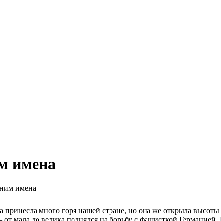
м имена
мним имена
 принесла много горя нашей стране, но она же открыла высоты 
– от мала до велика поднялся на борьбу с фашисткой Германией