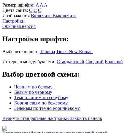
Размер шрифта:
A
A
A
Цвета сайта:
С
С
С
Изображения
Включить
Выключить
Настройки
Обычная версия
Настройки шрифта:
Выберите шрифт:
Tahoma
Times New Roman
Интервал между буквами:
Стандартный
Средний
Большой
Выбор цветовой схемы:
Черным по белому
Белым по черному
Темно-синим по голубому
Коричневым по бежевому
Зеленым по темно-коричневому
Вернуть стандартные настройки
Закрыть панель