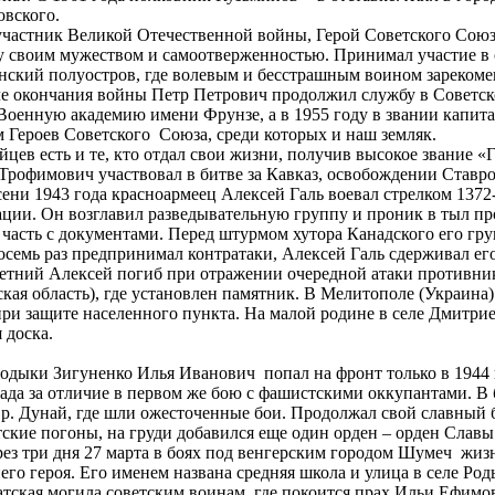
овского.
частник Великой Отечественной войны, Герой Советского Союза
 своим мужеством и самоотверженностью. Принимал участие в 
нский полуостров, где волевым и бесстрашным воином зарекомен
ле окончания войны Петр Петрович продолжил службу в Советс
Военную академию имени Фрунзе, а в 1955 году в звании капитан
м Героев Советского Союза, среди которых и наш земляк.
йцев есть и те, кто отдал свои жизни, получив высокое звание 
Трофимович участвовал в битве за Кавказ, освобождении Ставро
осени 1943 года красноармеец Алексей Галь воевал стрелком 1372
ции. Он возглавил разведывательную группу и проник в тыл про
часть с документами. Перед штурмом хутора Канадского его гру
семь раз предпринимал контратаки, Алексей Галь сдерживал его
летний Алексей погиб при отражении очередной атаки противни
кая область), где установлен памятник. В Мелитополе (Украина
ри защите населенного пункта. На малой родине в селе Дмитриев
 доска.
одыки Зигуненко Илья Иванович попал на фронт только в 1944 г
да за отличие в первом же бою с фашистскими оккупантами. В б
р. Дунай, где шли ожесточенные бои. Продолжал свой славный б
ские погоны, на груди добавился еще один орден – орден Славы
рез три дня 27 марта в боях под венгерским городом Шумеч жиз
его героя. Его именем названа средняя школа и улица в селе Ро
атская могила советским воинам, где покоится прах Ильи Ефимо