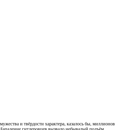
мужества и твёрдости характера, казалось бы, миллионов
. Нападение гитлеровцев вызвало небывалый подъём