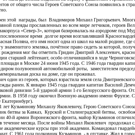
нтов от общего числа Героев Советского Союза появились в стр
тно.
тоен этой награды, был Владимиров Михаил Григорьевич. Многи
лавной плеяды прославленных во всем мире летчиков, героев Ве
иакорпуса «Север-3», которая базировалась на аэродроме под М
ое послевоенное время долгое время возглавлявший Красногвард
асная Поляна, его имя носит одна из школ на малой родине, где 
у знаменитого земляка, почётное право сидеть за которой, пол
я рождения мог бы отметить Гридин Дмитрий Алексеевич, красно
рдии старший лейтенант, особо отличившийся в ходе Черниговс
площади в Москве 24 июня 1945 года. С 1946 года гвардии капи
ндиром полувоенной автомобильной роты, заместителем председа
емориальная доска на доме, где он проживал.
ч один из героев, которых взрастила земля села Дмитриевского
ежды ранен. К январю 1945 года гвардии капитан Василий Демче
елковой дивизии 5-й ударной армии 1-го Белорусского фронта. 
рмии. В 1958 году окончил Военную академию имени Фрунзе. С 
 Екатеринбург).
11 лет Кузьминову Михаилу Яковлевичу, Герою Советского Союза
стник битвы за Кавказ, Курской и Сталинградской битвы, освоб
зии 40-й армии Воронежского фронта, майор Кузьминов отличилс
в течение месяца. После войны Михаил Яковлевич продолжал сл
ие академические курсы при этой академии. Командовал гвардей
иат. С 1961 года полковник Кузьминов - в отставке. Жил в гор