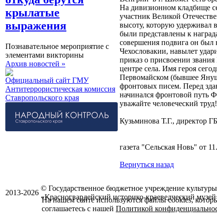
На дивизионном кладбище се
крылатые
участник Великой Отечестве
выражения
высоту, которую удерживал 
были представлены к наград
совершения подвига он был 
Познавательное мероприятие с
Чехословакии, навылет удар
элементами викторины
приказ о присвоении звания
Архив новостей »
центре села. Имя героя сего
Первомайском (бывшее Януше
Официальный сайт ГМУ
фронтовых писем. Перед здан
Антитеррористическая комиссия
начинался фронтовой путь Ф
Ставропольского края
уважайте человеческий труд!
Кузьминова Т.Г., директор 
газета "Сельская Новь" от 11
Вернуться назад
© Государственное бюджетное учреждение культуры
2013-2026
«Красногвардейский историко-краеведческий музей
На нашем сайте используются файлы cookies, котор
соглашаетесь с нашей
Политикой конфиденциально