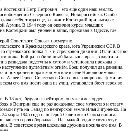
 Костецкий Петр Петрович – это еще один наш земляк,
освобождении Северного Кавказа, Новороссийска. Особо
довал себя, тогда еще, сержант Костецкий при высадке
кой Армии. В 1944 году он окончил курсы младших
а Костецкий был уволен в запас, проживал в Одессе, где
«Герой Советского Союза» посмертно.
польского и Краснодарского краёв, юга Украинской ССР. В
-го стрелкового полка 417-й стрелковой дивизии. Отличился во
тивника. Бойцы разбили штаб батальона врага, захватили
ппа разведала подступы к хутору и установила проходы в
 наступление пулемётным огнём. Боец получил два ранения,
ка и похоронен в братской могиле в селе Новолюбимовка
) на Аллее Героев Советского Союза выгравирована фамилия
ском его имя носит одна из улиц, установлен бюст героя во
. В 18 лет, будучи ефрейтором, он уже имел орден
оях в Венгрии еще не раз доказывал свое мужество и отвагу,
оевой путь на Запад по венгерской земле Илья Зигуненко. На
. 24 марта 1945 года наш Герой Советского Союза написал
нь нашего героя оборвалась. На малой родине свято чтут
дыки. В советское время школьная дружина носила его имя. В
вича.