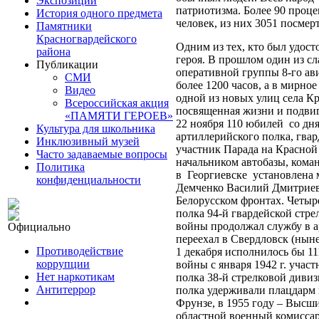
Экспозиции
патриотизма. Более 90 проце
История одного предмета
человек, из них 3051 посмер
Памятники
Красногвардейского
Одним из тех, кто был удос
района
героя. В прошлом один из с
Публикации
оперативной группы 8-го ав
СМИ
более 1200 часов, а в мирн
Видео
одной из новых улиц села Кр
Всероссийская акция
посвященная жизни и подвиг
«ПАМЯТИ ГЕРОЕВ»
22 ноября 110 юбилей со дн
Культура для школьника
артиллерийского полка, гва
Инклюзивный музей
участник Парада на Красной 
Часто задаваемые вопросы
начальником автобазы, кома
Политика
в Георгиевске установлена м
конфиденциальности
Демченко Василий Дмитриеви
Белорусском фронтах. Четыр
полка 94-й гвардейской стр
войны продолжал службу в а
Официально
переехал в Свердловск (ныне
Противодействие
1 декабря исполнилось бы 1
коррупции
войны с января 1942 г. уча
Нет наркотикам
полка 38-й стрелковой диви
Антитеррор
полка удерживали плацдарм 
Фрунзе, в 1955 году – Высш
областной военный комиссар