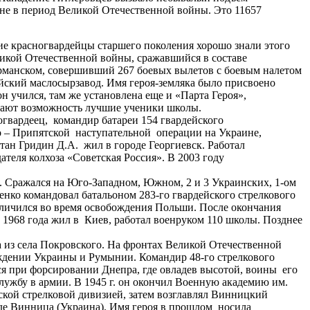
ане в период Великой Отечественной войны. Это 11657
е красногвардейцы старшего поколения хорошо знали этого
ликой Отечественной войны, сражавшийся в составе
урманском, совершивший 267 боевых вылетов с боевым налетом
ейский маслосырзавод. Имя героя-земляка было присвоено
он учился, там же установлена еще и «Парта Героя»,
учают возможность лучшие ученики школы.
гвардеец, командир батареи 154 гвардейского
ко – Припятской наступательной операции на Украине,
тан Гридин Д.А. жил в городе Георгиевск. Работал
теля колхоза «Советская Россия». В 2003 году
. Сражался на Юго-Западном, Южном, 2 и 3 Украинских, 1-ом
нко командовал батальоном 283-го гвардейского стрелкового
Отличился во время освобождения Польши. После окончания
1968 года жил в Киев, работал военруком 110 школы. Позднее
 из села Покровского. На фронтах Великой Отечественной
ождении Украины и Румынии. Командир 48-го стрелкового
я при форсировании Днепра, где овладев высотой, воины его
ужбу в армии. В 1945 г. он окончил Военную академию им.
ской стрелковой дивизией, затем возглавлял Винницкий
оде Винница (Украина). Имя героя в прошлом носила