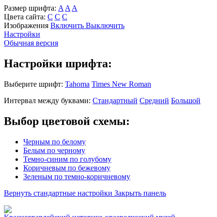
Размер шрифта:
A
A
A
Цвета сайта:
С
С
С
Изображения
Включить
Выключить
Настройки
Обычная версия
Настройки шрифта:
Выберите шрифт:
Tahoma
Times New Roman
Интервал между буквами:
Стандартный
Средний
Большой
Выбор цветовой схемы:
Черным по белому
Белым по черному
Темно-синим по голубому
Коричневым по бежевому
Зеленым по темно-коричневому
Вернуть стандартные настройки
Закрыть панель