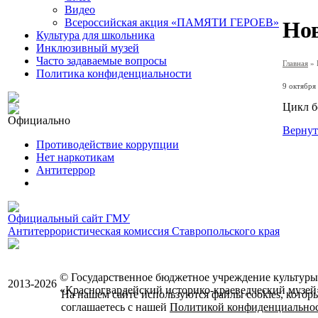
Видео
Всероссийская акция «ПАМЯТИ ГЕРОЕВ»
Но
Культура для школьника
Инклюзивный музей
Часто задаваемые вопросы
Главная
»
Политика конфиденциальности
9 октября
Цикл б
Официально
Вернут
Противодействие коррупции
Нет наркотикам
Антитеррор
Официальный сайт ГМУ
Антитеррористическая комиссия Ставропольского края
© Государственное бюджетное учреждение культуры
2013-2026
«Красногвардейский историко-краеведческий музей
На нашем сайте используются файлы cookies, котор
соглашаетесь с нашей
Политикой конфиденциально