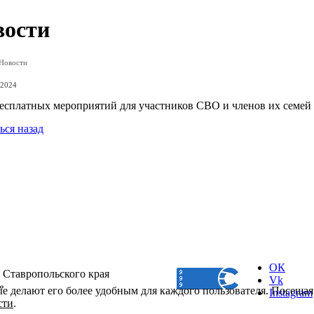
вости
Новости
 2024
есплатных мероприятий для участников СВО и членов их семей
ься назад
ОК
 Ставропольского края
Vk
»
ые делают его более удобным для каждого пользователя. Посещая
Instagram
сти
.