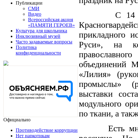
праздник на Ру
Публикации
СМИ
С 14 по 2
Видео
Всероссийская акция
Красногвардейс
«ПАМЯТИ ГЕРОЕВ»
Культура для школьника
прикладного и
Инклюзивный музей
Часто задаваемые вопросы
Руси», на к
Политика
православного
конфиденциальности
объединений М
«Лилия» (руко
промыслы» (р
выставки сост
модульного ори
по ткани, а так
Официально
Есть много п
Противодействие коррупции
Нет наркотикам