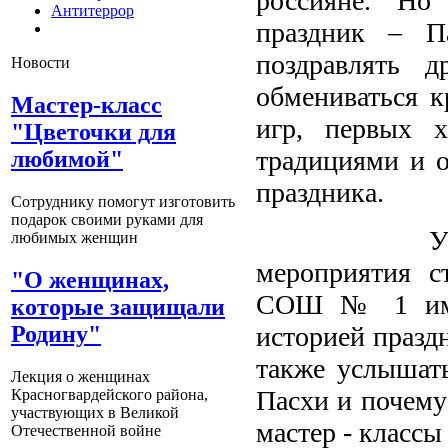
россияне. Но
Антитеррор
праздник – П
поздравлять 
Новости
обмениваться 
Мастер-класс
игр, первых 
"Цветочки для
традициями и о
любимой"
праздника.
Сотруднику помогут изготовить
подарок своими руками для
Участникам
любимых женщин
мероприятия 
"О женщинах,
СОШ № 1 им. 
которые защищали
Родину"
историей праздн
также услышать
Лекция о женщинах
Пасхи и почему
Красногвардейского района,
участвующих в Великой
мастер - классы
Отечественной войне