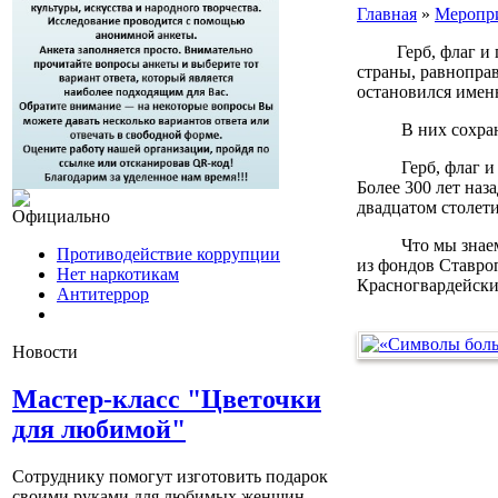
Главная
»
Меропри
Герб, флаг и гим
страны, равноправ
остановился имен
В них сохраняетс
Герб, флаг и гимн
Более 300 лет наз
двадцатом столет
Официально
Что мы знаем о н
Противодействие коррупции
из фондов Ставроп
Нет наркотикам
Красногвардейски
Антитеррор
Новости
Мастер-класс "Цветочки
для любимой"
Сотруднику помогут изготовить подарок
своими руками для любимых женщин