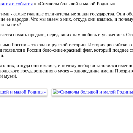
ятия и события
»
«Символы большой и малой Родины»
н - самые главные отличительные знаки государства. Они обо
ие ее народов. Что мы знаем о них, откуда они взялись, и почем
но на них?
я память предков, передавших нам любовь и уважение к Отече
 России – это знаки русской истории. История российского гер
ад появился в России бело-сине-красный флаг, который позднее 
ии.
их, откуда они взялись, и почему выбор остановился именно 
ольского государственного музея – заповедника имени Прозрител
й музей.