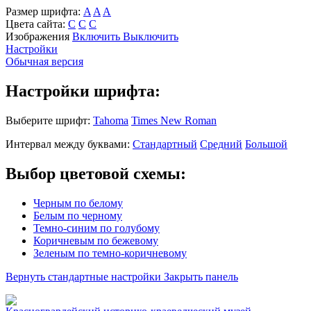
Размер шрифта:
A
A
A
Цвета сайта:
С
С
С
Изображения
Включить
Выключить
Настройки
Обычная версия
Настройки шрифта:
Выберите шрифт:
Tahoma
Times New Roman
Интервал между буквами:
Стандартный
Средний
Большой
Выбор цветовой схемы:
Черным по белому
Белым по черному
Темно-синим по голубому
Коричневым по бежевому
Зеленым по темно-коричневому
Вернуть стандартные настройки
Закрыть панель